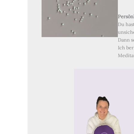
Persön
Du has
unsich
Dann s
Ich be
Medita