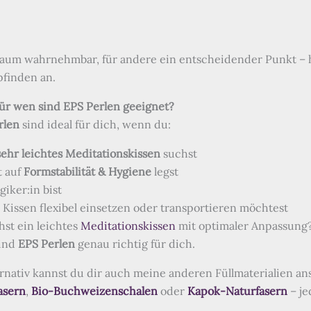
aum wahrnehmbar, für andere ein entscheidender Punkt – 
pfinden an.
Für wen sind EPS Perlen geeignet?
rlen
sind ideal für dich, wenn du:
sehr leichtes Meditationskissen
suchst
t auf
Formstabilität & Hygiene
legst
rgiker:in bist
 Kissen flexibel einsetzen oder transportieren möchtest
hst ein leichtes
Meditationskissen
mit optimaler Anpassung
ind
EPS Perlen
genau richtig für dich.
ernativ kannst du dir auch meine anderen Füllmaterialien an
asern
,
Bio-Buchweizenschalen
oder
Kapok-Naturfasern
– je