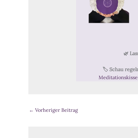
🌿 Las
🏷️ Schau rege
Meditationskiss
←
Vorheriger Beitrag