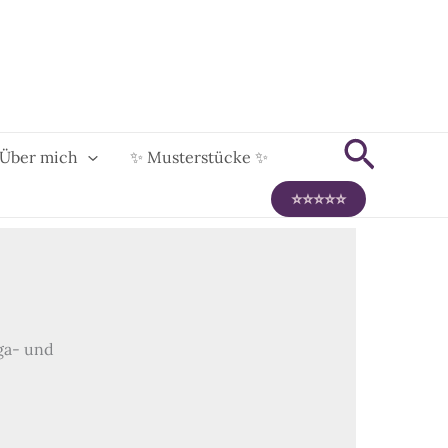
Suche
Über mich
✨ Musterstücke ✨
⭐️⭐️⭐️⭐️⭐️
oga- und