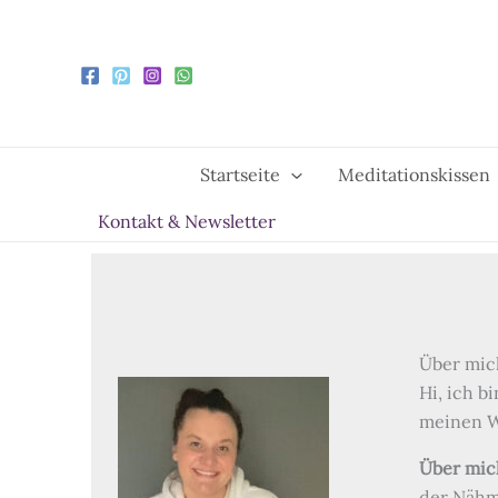
Zum
Inhalt
springen
Startseite
Meditationskissen
Kontakt & Newsletter
Über mic
Hi, ich b
meinen W
Über mic
der Nähm