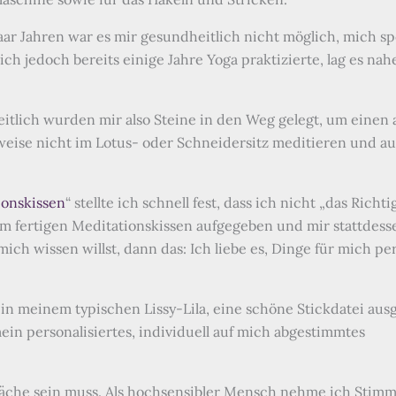
aar Jahren war es mir gesundheitlich nicht möglich, mich sp
 ich jedoch bereits einige Jahre Yoga praktizierte, lag es n
tlich wurden mir also Steine in den Weg gelegt, um einen a
weise nicht im Lotus- oder Schneidersitz meditieren und auf
ionskissen
“ stellte ich schnell fest, dass ich nicht „das Richt
m fertigen Meditationskissen aufgegeben und mir stattdess
ch wissen willst, dann das: Ich liebe es, Dinge für mich pe
 in meinem typischen Lissy-Lila, eine schöne Stickdatei aus
in personalisiertes, individuell auf mich abgestimmtes
chwäche sein muss. Als hochsensibler Mensch nehme ich Stim