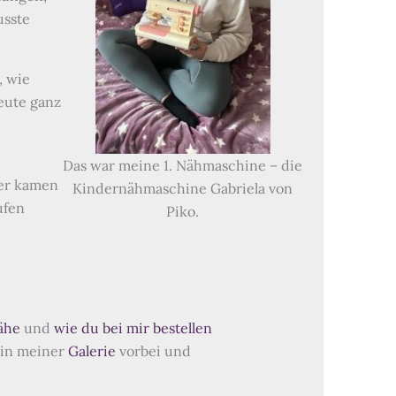
usste
, wie
eute ganz
Das war meine 1. Nähmaschine – die
der kamen
Kindernähmaschine Gabriela von
ufen
Piko.
ähe
und
wie du bei mir bestellen
t in meiner
Galerie
vorbei und