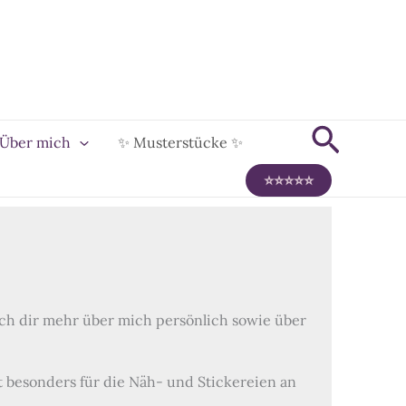
Suche
Über mich
✨ Musterstücke ✨
⭐️⭐️⭐️⭐️⭐️
e ich dir mehr über mich persönlich sowie über
gt besonders für die Näh- und Stickereien an