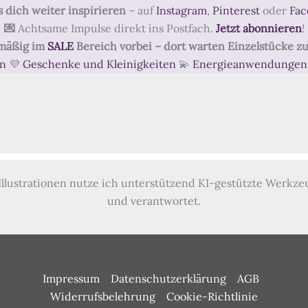
s dich weiter
inspirieren
– auf
Instagram
,
Pinterest
oder
Fac
💌
Achtsame Impulse direkt ins Postfach.
Jetzt abonnieren
!
lmäßig im
SALE
Bereich vorbei – dort warten Einzelstücke z
en
💜
Geschenke und Kleinigkeiten
💫
Energieanwendungen 
Illustrationen nutze ich unterstützend KI-gestützte Werkzeug
und verantwortet.
Impressum
Datenschutzerklärung
AGB
Widerrufsbelehrung
Cookie-Richtlinie