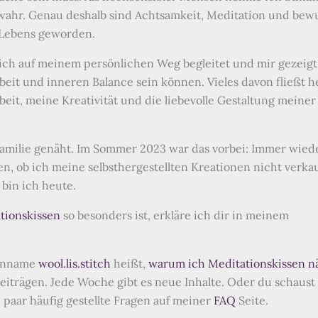
v wahr. Genau deshalb sind Achtsamkeit, Meditation und bew
 Lebens geworden.
ch auf meinem persönlichen Weg begleitet und mir gezeigt
eit und inneren Balance sein können. Vieles davon fließt h
Arbeit, meine Kreativität und die liebevolle Gestaltung meiner
 Familie genäht. Im Sommer 2023 war das vorbei: Immer wie
n, ob ich meine selbsthergestellten Kreationen nicht verka
 bin ich heute.
tionskissen
so besonders ist, erkläre ich dir in meinem
kenname
wool.lis.stitch
heißt,
warum ich Meditationskissen n
beiträgen. Jede Woche gibt es neue Inhalte. Oder du schaus
 paar häufig gestellte Fragen auf meiner
FAQ
Seite.