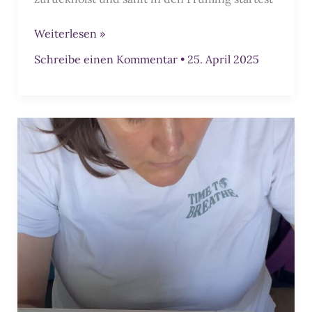
Raus
Weiterlesen »
aus
Schreibe einen Kommentar
•
25. April 2025
der
Frühjahrsmüdigkeit