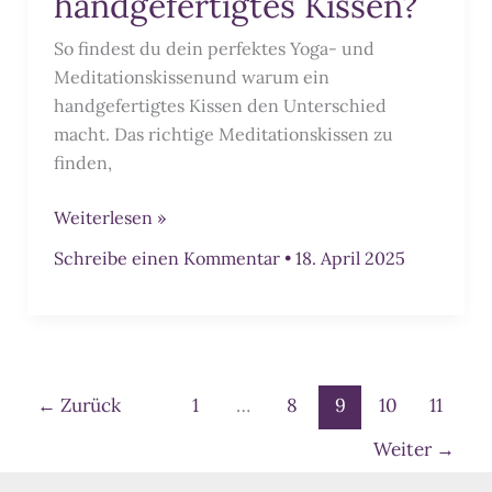
handgefertigtes Kissen?
So findest du dein perfektes Yoga- und
Meditationskissenund warum ein
handgefertigtes Kissen den Unterschied
macht. Das richtige Meditationskissen zu
finden,
Warum
Weiterlesen »
ein
Schreibe einen Kommentar
•
18. April 2025
handgefertigtes
Kissen?
←
Zurück
1
…
8
9
10
11
Weiter
→