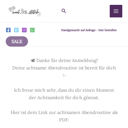
Zum
Suchen
Inhalt
springen
Handgemacht auf Anfrage - hier bestellen
SALE
🕊️ Danke für deine Anmeldung!
Deine achtsame Abendroutine ist bereit für dich
✨
Ich freue mich sehr, dass du dir einen Moment
der Achtsamkeit für dich gönnst.
Hier ist dein Link zur achtsamen Abendroutine als
PDF: